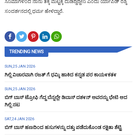
ಸಿನಿಮಾಗಳಿಂದ ನಾನು ತಕ್ಕ ಮಟ್ಟಕ್ಕೆ ದುಡಿದ್ದಿದ್ದೀನಿ ಎಂದು ರ್ಯಾಪಿಡ್ ರಶ್ಮಿ
ಸಂದರ್ಶನದಲ್ಲಿ ಧರ್ಮ ಹೇಳಿದ್ದಾರೆ.
TRENDING NEWS
SUN,25 JAN 2026
ಗಿಲ್ಲಿ ವಿಚಾರವಾಗಿ ರಜತ್ ಗೆ ಧಮ್ಕಿ ಹಾಕಿದ ಕನ್ನಡ ಪರ ಕಾಯ೯ಕತ೯
SUN,25 JAN 2026
ಬಿಗ್ ಬಾಸ್ ಟ್ರೋಫಿ ಗೆದ್ದ ಬೆನ್ನಲ್ಲೇ ಡಿಬಾಸ್ ದಶ೯ನ್ ಅವರನ್ನು ಭೇಟಿ ಆದ
ಗಿಲ್ಲಿ ನಟ
SAT,24 JAN 2026
ಬಿಗ್ ಬಾಸ್ ಹಣದಿಂದ ಹಸುಗಳನ್ನು ದತ್ತು ಪಡೆದುಕೊಂಡ ರಕ್ಷಿತಾ ಶೆಟ್ಟಿ