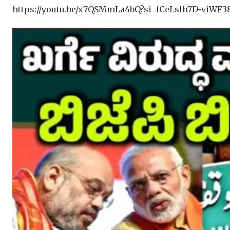
https://youtu.be/x7QSMmLa4bQ?si=fCeLslh7D-viWF3