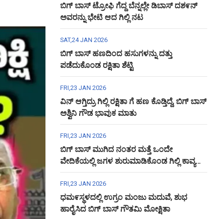
ಬಿಗ್ ಬಾಸ್ ಟ್ರೋಫಿ ಗೆದ್ದ ಬೆನ್ನಲ್ಲೇ ಡಿಬಾಸ್ ದಶ೯ನ್
ಅವರನ್ನು ಭೇಟಿ ಆದ ಗಿಲ್ಲಿ ನಟ
SAT,24 JAN 2026
ಬಿಗ್ ಬಾಸ್ ಹಣದಿಂದ ಹಸುಗಳನ್ನು ದತ್ತು
ಪಡೆದುಕೊಂಡ ರಕ್ಷಿತಾ ಶೆಟ್ಟಿ
FRI,23 JAN 2026
ವಿನ್ ಆಗ್ತಿದ್ರು ಗಿಲ್ಲಿ ರಕ್ಷಿತಾ ಗೆ ಹಣ ಕೊಡ್ತಿದ್ದೆ, ಬಿಗ್ ಬಾಸ್
ಅಶ್ವಿನಿ ಗೌಡ ಭಾವುಕ ಮಾತು
FRI,23 JAN 2026
ಬಿಗ್ ಬಾಸ್ ಮುಗಿದ ನಂತರ ಮತ್ತೆ ಒಂದೇ
ವೇದಿಕೆಯಲ್ಲಿ ಜಗಳ ಶುರುಮಾಡಿಕೊಂಡ ಗಿಲ್ಲಿ ಕಾವ್ಯ
ಅಶ್ವಿನಿ ಗೌಡ
FRI,23 JAN 2026
ಧಮ೯ಸ್ಥಳದಲ್ಲಿ ಉಗ್ರಂ ಮಂಜು ಮದುವೆ, ಶುಭ
ಹಾರೈಸಿದ ಬಿಗ್ ಬಾಸ್ ಗೌತಮಿ ಮೋಕ್ಷಿತಾ