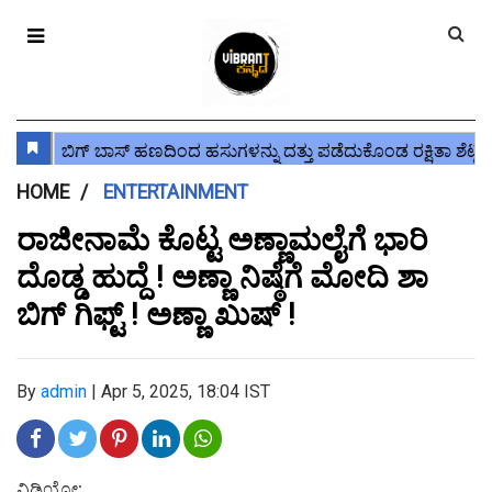
HOME
ENTERTAINMENT
ರಾಜೀನಾಮೆ ಕೊಟ್ಟ ಅಣ್ಣಾಮಲೈಗೆ ಭಾರಿ
ದೊಡ್ಡ ಹುದ್ದೆ ! ಅಣ್ಣಾ ನಿಷ್ಠೆಗೆ ಮೋದಿ ಶಾ
ಬಿಗ್ ಗಿಫ್ಟ್ ! ಅಣ್ಣಾ ಖುಷ್ !
By
admin
|
Apr 5, 2025, 18:04 IST
ವಿಡಿಯೋ: