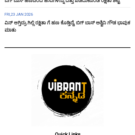
ಬಿಗ್ ಬಾಸ್ ಹಣದಿಂದ ಹಸುಗಳನ್ನು ದತ್ತು ಪಡೆದುಕೊಂಡ ರಕ್ಷಿತಾ ಶೆಟ್ಟಿ
FRI,23 JAN 2026
ವಿನ್ ಆಗ್ತಿದ್ರು ಗಿಲ್ಲಿ ರಕ್ಷಿತಾ ಗೆ ಹಣ ಕೊಡ್ತಿದ್ದೆ, ಬಿಗ್ ಬಾಸ್ ಅಶ್ವಿನಿ ಗೌಡ ಭಾವುಕ
ಮಾತು
Quick Links