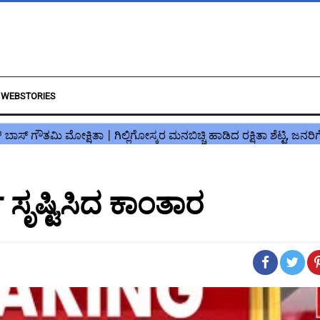
WEBSTORIES
್ ಸೃಷ್ಟಿಸಿದ ಕಾಂತಾರ