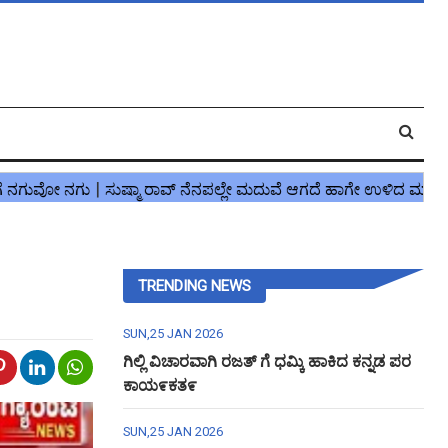
TRENDING NEWS
SUN,25 JAN 2026
ಗಿಲ್ಲಿ ವಿಚಾರವಾಗಿ ರಜತ್ ಗೆ ಧಮ್ಕಿ ಹಾಕಿದ ಕನ್ನಡ ಪರ
ಕಾಯ೯ಕತ೯
SUN,25 JAN 2026