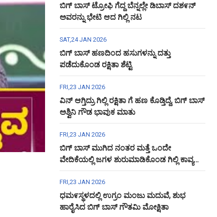
ಬಿಗ್ ಬಾಸ್ ಟ್ರೋಫಿ ಗೆದ್ದ ಬೆನ್ನಲ್ಲೇ ಡಿಬಾಸ್ ದಶ೯ನ್
ಅವರನ್ನು ಭೇಟಿ ಆದ ಗಿಲ್ಲಿ ನಟ
SAT,24 JAN 2026
ಬಿಗ್ ಬಾಸ್ ಹಣದಿಂದ ಹಸುಗಳನ್ನು ದತ್ತು
ಪಡೆದುಕೊಂಡ ರಕ್ಷಿತಾ ಶೆಟ್ಟಿ
FRI,23 JAN 2026
ವಿನ್ ಆಗ್ತಿದ್ರು ಗಿಲ್ಲಿ ರಕ್ಷಿತಾ ಗೆ ಹಣ ಕೊಡ್ತಿದ್ದೆ, ಬಿಗ್ ಬಾಸ್
ಅಶ್ವಿನಿ ಗೌಡ ಭಾವುಕ ಮಾತು
FRI,23 JAN 2026
ಬಿಗ್ ಬಾಸ್ ಮುಗಿದ ನಂತರ ಮತ್ತೆ ಒಂದೇ
ವೇದಿಕೆಯಲ್ಲಿ ಜಗಳ ಶುರುಮಾಡಿಕೊಂಡ ಗಿಲ್ಲಿ ಕಾವ್ಯ
ಅಶ್ವಿನಿ ಗೌಡ
FRI,23 JAN 2026
ಧಮ೯ಸ್ಥಳದಲ್ಲಿ ಉಗ್ರಂ ಮಂಜು ಮದುವೆ, ಶುಭ
ಹಾರೈಸಿದ ಬಿಗ್ ಬಾಸ್ ಗೌತಮಿ ಮೋಕ್ಷಿತಾ