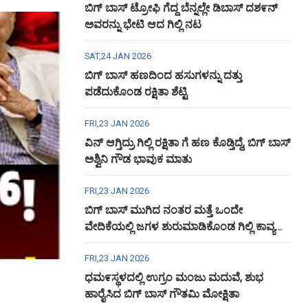
ಬಿಗ್ ಬಾಸ್ ಟ್ರೋಫಿ ಗೆದ್ದ ಬೆನ್ನಲ್ಲೇ ಡಿಬಾಸ್ ದಶ೯ನ್
ಅವರನ್ನು ಭೇಟಿ ಆದ ಗಿಲ್ಲಿ ನಟ
SAT,24 JAN 2026
ಬಿಗ್ ಬಾಸ್ ಹಣದಿಂದ ಹಸುಗಳನ್ನು ದತ್ತು
ಪಡೆದುಕೊಂಡ ರಕ್ಷಿತಾ ಶೆಟ್ಟಿ
FRI,23 JAN 2026
ವಿನ್ ಆಗ್ತಿದ್ರು ಗಿಲ್ಲಿ ರಕ್ಷಿತಾ ಗೆ ಹಣ ಕೊಡ್ತಿದ್ದೆ, ಬಿಗ್ ಬಾಸ್
ಅಶ್ವಿನಿ ಗೌಡ ಭಾವುಕ ಮಾತು
FRI,23 JAN 2026
ಬಿಗ್ ಬಾಸ್ ಮುಗಿದ ನಂತರ ಮತ್ತೆ ಒಂದೇ
ವೇದಿಕೆಯಲ್ಲಿ ಜಗಳ ಶುರುಮಾಡಿಕೊಂಡ ಗಿಲ್ಲಿ ಕಾವ್ಯ
ಅಶ್ವಿನಿ ಗೌಡ
FRI,23 JAN 2026
ಧಮ೯ಸ್ಥಳದಲ್ಲಿ ಉಗ್ರಂ ಮಂಜು ಮದುವೆ, ಶುಭ
ಹಾರೈಸಿದ ಬಿಗ್ ಬಾಸ್ ಗೌತಮಿ ಮೋಕ್ಷಿತಾ