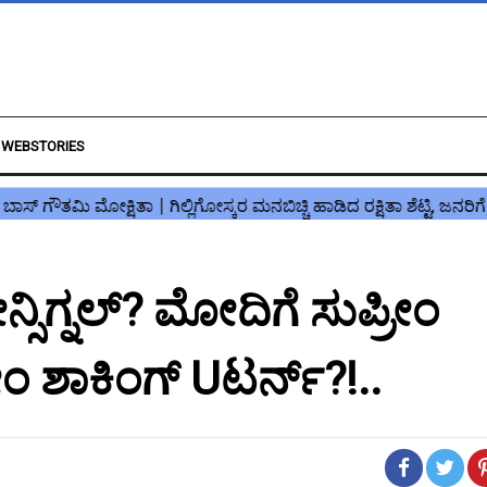
WEBSTORIES
ೀನ್ಸಿಗ್ನಲ್? ಮೋದಿಗೆ ಸುಪ್ರೀಂ
ೀಂ ಶಾಕಿಂಗ್ Uಟರ್ನ್?!..