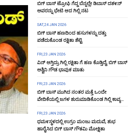
ಬಿಗ್ ಬಾಸ್ ಟ್ರೋಫಿ ಗೆದ್ದ ಬೆನ್ನಲ್ಲೇ ಡಿಬಾಸ್ ದಶ೯ನ್
ಅವರನ್ನು ಭೇಟಿ ಆದ ಗಿಲ್ಲಿ ನಟ
SAT,24 JAN 2026
ಬಿಗ್ ಬಾಸ್ ಹಣದಿಂದ ಹಸುಗಳನ್ನು ದತ್ತು
ಪಡೆದುಕೊಂಡ ರಕ್ಷಿತಾ ಶೆಟ್ಟಿ
FRI,23 JAN 2026
ವಿನ್ ಆಗ್ತಿದ್ರು ಗಿಲ್ಲಿ ರಕ್ಷಿತಾ ಗೆ ಹಣ ಕೊಡ್ತಿದ್ದೆ, ಬಿಗ್ ಬಾಸ್
ಅಶ್ವಿನಿ ಗೌಡ ಭಾವುಕ ಮಾತು
FRI,23 JAN 2026
ಬಿಗ್ ಬಾಸ್ ಮುಗಿದ ನಂತರ ಮತ್ತೆ ಒಂದೇ
ವೇದಿಕೆಯಲ್ಲಿ ಜಗಳ ಶುರುಮಾಡಿಕೊಂಡ ಗಿಲ್ಲಿ ಕಾವ್ಯ
ಅಶ್ವಿನಿ ಗೌಡ
FRI,23 JAN 2026
ಧಮ೯ಸ್ಥಳದಲ್ಲಿ ಉಗ್ರಂ ಮಂಜು ಮದುವೆ, ಶುಭ
ಹಾರೈಸಿದ ಬಿಗ್ ಬಾಸ್ ಗೌತಮಿ ಮೋಕ್ಷಿತಾ