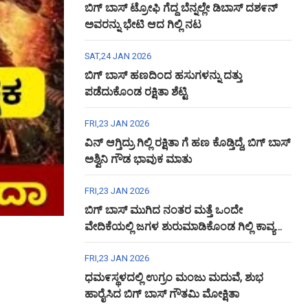
ಬಿಗ್ ಬಾಸ್ ಟ್ರೋಫಿ ಗೆದ್ದ ಬೆನ್ನಲ್ಲೇ ಡಿಬಾಸ್ ದಶ೯ನ್
ಅವರನ್ನು ಭೇಟಿ ಆದ ಗಿಲ್ಲಿ ನಟ
SAT,24 JAN 2026
ಬಿಗ್ ಬಾಸ್ ಹಣದಿಂದ ಹಸುಗಳನ್ನು ದತ್ತು
ಪಡೆದುಕೊಂಡ ರಕ್ಷಿತಾ ಶೆಟ್ಟಿ
FRI,23 JAN 2026
ವಿನ್ ಆಗ್ತಿದ್ರು ಗಿಲ್ಲಿ ರಕ್ಷಿತಾ ಗೆ ಹಣ ಕೊಡ್ತಿದ್ದೆ, ಬಿಗ್ ಬಾಸ್
ಅಶ್ವಿನಿ ಗೌಡ ಭಾವುಕ ಮಾತು
FRI,23 JAN 2026
ಬಿಗ್ ಬಾಸ್ ಮುಗಿದ ನಂತರ ಮತ್ತೆ ಒಂದೇ
ವೇದಿಕೆಯಲ್ಲಿ ಜಗಳ ಶುರುಮಾಡಿಕೊಂಡ ಗಿಲ್ಲಿ ಕಾವ್ಯ
ಅಶ್ವಿನಿ ಗೌಡ
FRI,23 JAN 2026
ಧಮ೯ಸ್ಥಳದಲ್ಲಿ ಉಗ್ರಂ ಮಂಜು ಮದುವೆ, ಶುಭ
ಹಾರೈಸಿದ ಬಿಗ್ ಬಾಸ್ ಗೌತಮಿ ಮೋಕ್ಷಿತಾ