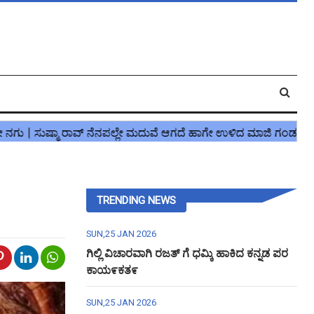
TRENDING NEWS
SUN,25 JAN 2026
ಗಿಲ್ಲಿ ವಿಚಾರವಾಗಿ ರಜತ್ ಗೆ ಧಮ್ಕಿ ಹಾಕಿದ ಕನ್ನಡ ಪರ
ಕಾಯ೯ಕತ೯
SUN,25 JAN 2026