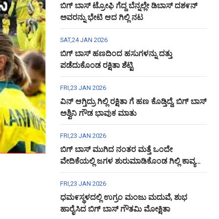
ಬಿಗ್ ಬಾಸ್ ಟ್ರೋಫಿ ಗೆದ್ದ ಬೆನ್ನಲ್ಲೇ ಡಿಬಾಸ್ ದಶ೯ನ್
ಅವರನ್ನು ಭೇಟಿ ಆದ ಗಿಲ್ಲಿ ನಟ
SAT,24 JAN 2026
ಬಿಗ್ ಬಾಸ್ ಹಣದಿಂದ ಹಸುಗಳನ್ನು ದತ್ತು
ಪಡೆದುಕೊಂಡ ರಕ್ಷಿತಾ ಶೆಟ್ಟಿ
FRI,23 JAN 2026
ವಿನ್ ಆಗ್ತಿದ್ರು ಗಿಲ್ಲಿ ರಕ್ಷಿತಾ ಗೆ ಹಣ ಕೊಡ್ತಿದ್ದೆ, ಬಿಗ್ ಬಾಸ್
ಅಶ್ವಿನಿ ಗೌಡ ಭಾವುಕ ಮಾತು
FRI,23 JAN 2026
ಬಿಗ್ ಬಾಸ್ ಮುಗಿದ ನಂತರ ಮತ್ತೆ ಒಂದೇ
ವೇದಿಕೆಯಲ್ಲಿ ಜಗಳ ಶುರುಮಾಡಿಕೊಂಡ ಗಿಲ್ಲಿ ಕಾವ್ಯ
ಅಶ್ವಿನಿ ಗೌಡ
FRI,23 JAN 2026
ಧಮ೯ಸ್ಥಳದಲ್ಲಿ ಉಗ್ರಂ ಮಂಜು ಮದುವೆ, ಶುಭ
ಹಾರೈಸಿದ ಬಿಗ್ ಬಾಸ್ ಗೌತಮಿ ಮೋಕ್ಷಿತಾ