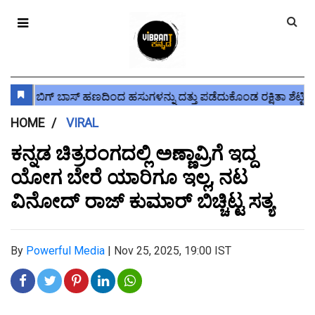
HOME
VIRAL
ಕನ್ನಡ ಚಿತ್ರರಂಗದಲ್ಲಿ ಅಣ್ಣಾವ್ರಿಗೆ ಇದ್ದ
ಯೋಗ ಬೇರೆ ಯಾರಿಗೂ ಇಲ್ಲ, ನಟ
ವಿನೋದ್ ರಾಜ್ ಕುಮಾರ್ ಬಿಚ್ಚಿಟ್ಟ ಸತ್ಯ
By
Powerful Media
|
Nov 25, 2025, 19:00 IST