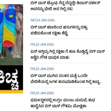
ಬಿಗ್ ಬಾಸ್ ಟ್ರೋಫಿ ಗೆದ್ದ ಬೆನ್ನಲ್ಲೇ ಡಿಬಾಸ್ ದಶ೯ನ್
ಅವರನ್ನು ಭೇಟಿ ಆದ ಗಿಲ್ಲಿ ನಟ
SAT,24 JAN 2026
ಬಿಗ್ ಬಾಸ್ ಹಣದಿಂದ ಹಸುಗಳನ್ನು ದತ್ತು
ಪಡೆದುಕೊಂಡ ರಕ್ಷಿತಾ ಶೆಟ್ಟಿ
FRI,23 JAN 2026
ವಿನ್ ಆಗ್ತಿದ್ರು ಗಿಲ್ಲಿ ರಕ್ಷಿತಾ ಗೆ ಹಣ ಕೊಡ್ತಿದ್ದೆ, ಬಿಗ್ ಬಾಸ್
ಅಶ್ವಿನಿ ಗೌಡ ಭಾವುಕ ಮಾತು
FRI,23 JAN 2026
ಬಿಗ್ ಬಾಸ್ ಮುಗಿದ ನಂತರ ಮತ್ತೆ ಒಂದೇ
ವೇದಿಕೆಯಲ್ಲಿ ಜಗಳ ಶುರುಮಾಡಿಕೊಂಡ ಗಿಲ್ಲಿ ಕಾವ್ಯ
ಅಶ್ವಿನಿ ಗೌಡ
FRI,23 JAN 2026
ಧಮ೯ಸ್ಥಳದಲ್ಲಿ ಉಗ್ರಂ ಮಂಜು ಮದುವೆ, ಶುಭ
ಹಾರೈಸಿದ ಬಿಗ್ ಬಾಸ್ ಗೌತಮಿ ಮೋಕ್ಷಿತಾ