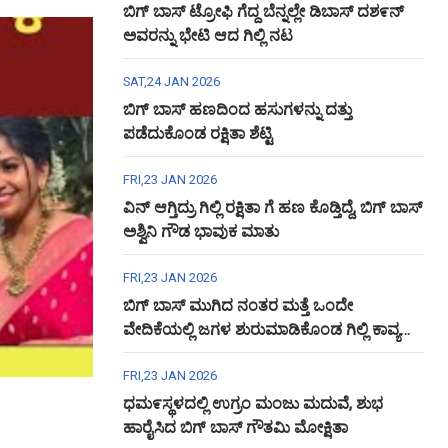
ಬಿಗ್ ಬಾಸ್ ಟ್ರೋಫಿ ಗೆದ್ದ ಬೆನ್ನಲ್ಲೇ ಡಿಬಾಸ್ ದಶ೯ನ್
ಅವರನ್ನು ಭೇಟಿ ಆದ ಗಿಲ್ಲಿ ನಟ
SAT,24 JAN 2026
ಬಿಗ್ ಬಾಸ್ ಹಣದಿಂದ ಹಸುಗಳನ್ನು ದತ್ತು
ಪಡೆದುಕೊಂಡ ರಕ್ಷಿತಾ ಶೆಟ್ಟಿ
FRI,23 JAN 2026
ವಿನ್ ಆಗ್ತಿದ್ರು ಗಿಲ್ಲಿ ರಕ್ಷಿತಾ ಗೆ ಹಣ ಕೊಡ್ತಿದ್ದೆ, ಬಿಗ್ ಬಾಸ್
ಅಶ್ವಿನಿ ಗೌಡ ಭಾವುಕ ಮಾತು
FRI,23 JAN 2026
ಬಿಗ್ ಬಾಸ್ ಮುಗಿದ ನಂತರ ಮತ್ತೆ ಒಂದೇ
ವೇದಿಕೆಯಲ್ಲಿ ಜಗಳ ಶುರುಮಾಡಿಕೊಂಡ ಗಿಲ್ಲಿ ಕಾವ್ಯ
ಅಶ್ವಿನಿ ಗೌಡ
FRI,23 JAN 2026
ಧಮ೯ಸ್ಥಳದಲ್ಲಿ ಉಗ್ರಂ ಮಂಜು ಮದುವೆ, ಶುಭ
ಹಾರೈಸಿದ ಬಿಗ್ ಬಾಸ್ ಗೌತಮಿ ಮೋಕ್ಷಿತಾ