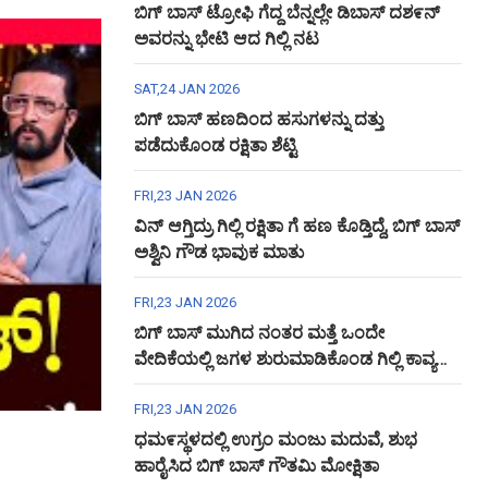
ಬಿಗ್ ಬಾಸ್ ಟ್ರೋಫಿ ಗೆದ್ದ ಬೆನ್ನಲ್ಲೇ ಡಿಬಾಸ್ ದಶ೯ನ್
ಅವರನ್ನು ಭೇಟಿ ಆದ ಗಿಲ್ಲಿ ನಟ
SAT,24 JAN 2026
ಬಿಗ್ ಬಾಸ್ ಹಣದಿಂದ ಹಸುಗಳನ್ನು ದತ್ತು
ಪಡೆದುಕೊಂಡ ರಕ್ಷಿತಾ ಶೆಟ್ಟಿ
FRI,23 JAN 2026
ವಿನ್ ಆಗ್ತಿದ್ರು ಗಿಲ್ಲಿ ರಕ್ಷಿತಾ ಗೆ ಹಣ ಕೊಡ್ತಿದ್ದೆ, ಬಿಗ್ ಬಾಸ್
ಅಶ್ವಿನಿ ಗೌಡ ಭಾವುಕ ಮಾತು
FRI,23 JAN 2026
ಬಿಗ್ ಬಾಸ್ ಮುಗಿದ ನಂತರ ಮತ್ತೆ ಒಂದೇ
ವೇದಿಕೆಯಲ್ಲಿ ಜಗಳ ಶುರುಮಾಡಿಕೊಂಡ ಗಿಲ್ಲಿ ಕಾವ್ಯ
ಅಶ್ವಿನಿ ಗೌಡ
FRI,23 JAN 2026
ಧಮ೯ಸ್ಥಳದಲ್ಲಿ ಉಗ್ರಂ ಮಂಜು ಮದುವೆ, ಶುಭ
ಹಾರೈಸಿದ ಬಿಗ್ ಬಾಸ್ ಗೌತಮಿ ಮೋಕ್ಷಿತಾ