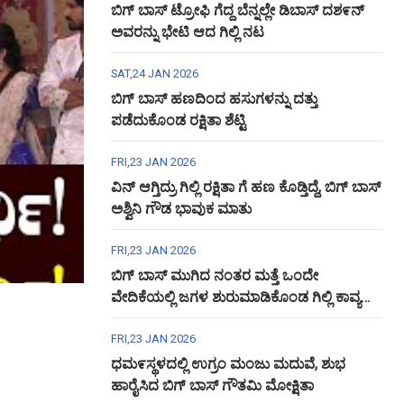
ಬಿಗ್ ಬಾಸ್ ಟ್ರೋಫಿ ಗೆದ್ದ ಬೆನ್ನಲ್ಲೇ ಡಿಬಾಸ್ ದಶ೯ನ್
ಅವರನ್ನು ಭೇಟಿ ಆದ ಗಿಲ್ಲಿ ನಟ
SAT,24 JAN 2026
ಬಿಗ್ ಬಾಸ್ ಹಣದಿಂದ ಹಸುಗಳನ್ನು ದತ್ತು
ಪಡೆದುಕೊಂಡ ರಕ್ಷಿತಾ ಶೆಟ್ಟಿ
FRI,23 JAN 2026
ವಿನ್ ಆಗ್ತಿದ್ರು ಗಿಲ್ಲಿ ರಕ್ಷಿತಾ ಗೆ ಹಣ ಕೊಡ್ತಿದ್ದೆ, ಬಿಗ್ ಬಾಸ್
ಅಶ್ವಿನಿ ಗೌಡ ಭಾವುಕ ಮಾತು
FRI,23 JAN 2026
ಬಿಗ್ ಬಾಸ್ ಮುಗಿದ ನಂತರ ಮತ್ತೆ ಒಂದೇ
ವೇದಿಕೆಯಲ್ಲಿ ಜಗಳ ಶುರುಮಾಡಿಕೊಂಡ ಗಿಲ್ಲಿ ಕಾವ್ಯ
ಅಶ್ವಿನಿ ಗೌಡ
FRI,23 JAN 2026
ಧಮ೯ಸ್ಥಳದಲ್ಲಿ ಉಗ್ರಂ ಮಂಜು ಮದುವೆ, ಶುಭ
ಹಾರೈಸಿದ ಬಿಗ್ ಬಾಸ್ ಗೌತಮಿ ಮೋಕ್ಷಿತಾ