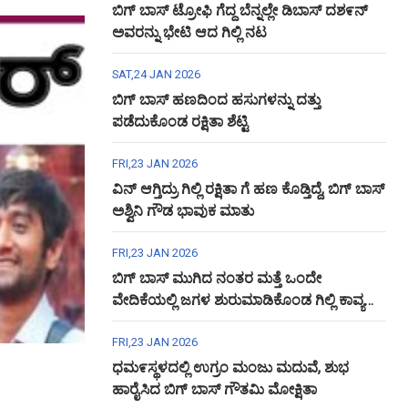
ಬಿಗ್ ಬಾಸ್ ಟ್ರೋಫಿ ಗೆದ್ದ ಬೆನ್ನಲ್ಲೇ ಡಿಬಾಸ್ ದಶ೯ನ್
ಅವರನ್ನು ಭೇಟಿ ಆದ ಗಿಲ್ಲಿ ನಟ
SAT,24 JAN 2026
ಬಿಗ್ ಬಾಸ್ ಹಣದಿಂದ ಹಸುಗಳನ್ನು ದತ್ತು
ಪಡೆದುಕೊಂಡ ರಕ್ಷಿತಾ ಶೆಟ್ಟಿ
FRI,23 JAN 2026
ವಿನ್ ಆಗ್ತಿದ್ರು ಗಿಲ್ಲಿ ರಕ್ಷಿತಾ ಗೆ ಹಣ ಕೊಡ್ತಿದ್ದೆ, ಬಿಗ್ ಬಾಸ್
ಅಶ್ವಿನಿ ಗೌಡ ಭಾವುಕ ಮಾತು
FRI,23 JAN 2026
ಬಿಗ್ ಬಾಸ್ ಮುಗಿದ ನಂತರ ಮತ್ತೆ ಒಂದೇ
ವೇದಿಕೆಯಲ್ಲಿ ಜಗಳ ಶುರುಮಾಡಿಕೊಂಡ ಗಿಲ್ಲಿ ಕಾವ್ಯ
ಅಶ್ವಿನಿ ಗೌಡ
FRI,23 JAN 2026
ಧಮ೯ಸ್ಥಳದಲ್ಲಿ ಉಗ್ರಂ ಮಂಜು ಮದುವೆ, ಶುಭ
ಹಾರೈಸಿದ ಬಿಗ್ ಬಾಸ್ ಗೌತಮಿ ಮೋಕ್ಷಿತಾ