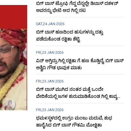
ಬಿಗ್ ಬಾಸ್ ಟ್ರೋಫಿ ಗೆದ್ದ ಬೆನ್ನಲ್ಲೇ ಡಿಬಾಸ್ ದಶ೯ನ್
ಅವರನ್ನು ಭೇಟಿ ಆದ ಗಿಲ್ಲಿ ನಟ
SAT,24 JAN 2026
ಬಿಗ್ ಬಾಸ್ ಹಣದಿಂದ ಹಸುಗಳನ್ನು ದತ್ತು
ಪಡೆದುಕೊಂಡ ರಕ್ಷಿತಾ ಶೆಟ್ಟಿ
FRI,23 JAN 2026
ವಿನ್ ಆಗ್ತಿದ್ರು ಗಿಲ್ಲಿ ರಕ್ಷಿತಾ ಗೆ ಹಣ ಕೊಡ್ತಿದ್ದೆ, ಬಿಗ್ ಬಾಸ್
ಅಶ್ವಿನಿ ಗೌಡ ಭಾವುಕ ಮಾತು
FRI,23 JAN 2026
ಬಿಗ್ ಬಾಸ್ ಮುಗಿದ ನಂತರ ಮತ್ತೆ ಒಂದೇ
ವೇದಿಕೆಯಲ್ಲಿ ಜಗಳ ಶುರುಮಾಡಿಕೊಂಡ ಗಿಲ್ಲಿ ಕಾವ್ಯ
ಅಶ್ವಿನಿ ಗೌಡ
FRI,23 JAN 2026
ಧಮ೯ಸ್ಥಳದಲ್ಲಿ ಉಗ್ರಂ ಮಂಜು ಮದುವೆ, ಶುಭ
ಹಾರೈಸಿದ ಬಿಗ್ ಬಾಸ್ ಗೌತಮಿ ಮೋಕ್ಷಿತಾ