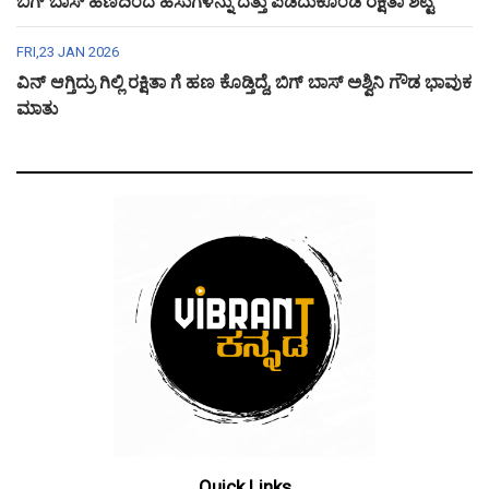
ಬಿಗ್ ಬಾಸ್ ಹಣದಿಂದ ಹಸುಗಳನ್ನು ದತ್ತು ಪಡೆದುಕೊಂಡ ರಕ್ಷಿತಾ ಶೆಟ್ಟಿ
FRI,23 JAN 2026
ವಿನ್ ಆಗ್ತಿದ್ರು ಗಿಲ್ಲಿ ರಕ್ಷಿತಾ ಗೆ ಹಣ ಕೊಡ್ತಿದ್ದೆ, ಬಿಗ್ ಬಾಸ್ ಅಶ್ವಿನಿ ಗೌಡ ಭಾವುಕ
ಮಾತು
Quick Links