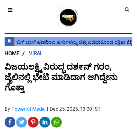
HOME
VIRAL
ವಿಜಯಲಕ್ಷ್ಮಿ ವಿರುದ್ಧ ದಶ೯ನ್ ಗರಂ,
ಜೈಲಿನಲ್ಲಿ ಭೇಟಿ ಮಾಡಿದಾಗ ಆಗಿದ್ದೇನು
ಗೊತ್ತಾ
By
Powerful Media
|
Dec 25, 2025, 13:00 IST