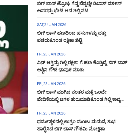
ಬಿಗ್ ಬಾಸ್ ಟ್ರೋಫಿ ಗೆದ್ದ ಬೆನ್ನಲ್ಲೇ ಡಿಬಾಸ್ ದಶ೯ನ್
ಅವರನ್ನು ಭೇಟಿ ಆದ ಗಿಲ್ಲಿ ನಟ
SAT,24 JAN 2026
ಬಿಗ್ ಬಾಸ್ ಹಣದಿಂದ ಹಸುಗಳನ್ನು ದತ್ತು
ಪಡೆದುಕೊಂಡ ರಕ್ಷಿತಾ ಶೆಟ್ಟಿ
FRI,23 JAN 2026
ವಿನ್ ಆಗ್ತಿದ್ರು ಗಿಲ್ಲಿ ರಕ್ಷಿತಾ ಗೆ ಹಣ ಕೊಡ್ತಿದ್ದೆ, ಬಿಗ್ ಬಾಸ್
ಅಶ್ವಿನಿ ಗೌಡ ಭಾವುಕ ಮಾತು
FRI,23 JAN 2026
ಬಿಗ್ ಬಾಸ್ ಮುಗಿದ ನಂತರ ಮತ್ತೆ ಒಂದೇ
ವೇದಿಕೆಯಲ್ಲಿ ಜಗಳ ಶುರುಮಾಡಿಕೊಂಡ ಗಿಲ್ಲಿ ಕಾವ್ಯ
ಅಶ್ವಿನಿ ಗೌಡ
FRI,23 JAN 2026
ಧಮ೯ಸ್ಥಳದಲ್ಲಿ ಉಗ್ರಂ ಮಂಜು ಮದುವೆ, ಶುಭ
ಹಾರೈಸಿದ ಬಿಗ್ ಬಾಸ್ ಗೌತಮಿ ಮೋಕ್ಷಿತಾ