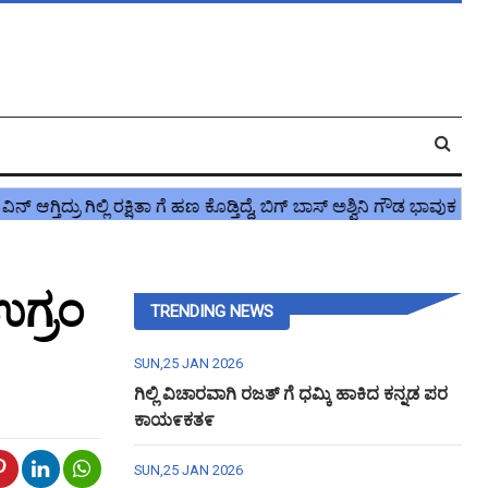
ಗ್ರಂ
TRENDING NEWS
SUN,25 JAN 2026
ಗಿಲ್ಲಿ ವಿಚಾರವಾಗಿ ರಜತ್ ಗೆ ಧಮ್ಕಿ ಹಾಕಿದ ಕನ್ನಡ ಪರ
ಕಾಯ೯ಕತ೯
SUN,25 JAN 2026