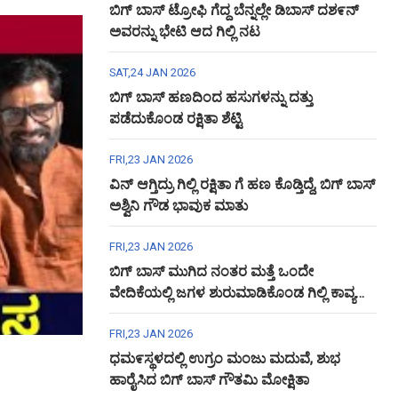
ಬಿಗ್ ಬಾಸ್ ಟ್ರೋಫಿ ಗೆದ್ದ ಬೆನ್ನಲ್ಲೇ ಡಿಬಾಸ್ ದಶ೯ನ್
ಅವರನ್ನು ಭೇಟಿ ಆದ ಗಿಲ್ಲಿ ನಟ
SAT,24 JAN 2026
ಬಿಗ್ ಬಾಸ್ ಹಣದಿಂದ ಹಸುಗಳನ್ನು ದತ್ತು
ಪಡೆದುಕೊಂಡ ರಕ್ಷಿತಾ ಶೆಟ್ಟಿ
FRI,23 JAN 2026
ವಿನ್ ಆಗ್ತಿದ್ರು ಗಿಲ್ಲಿ ರಕ್ಷಿತಾ ಗೆ ಹಣ ಕೊಡ್ತಿದ್ದೆ, ಬಿಗ್ ಬಾಸ್
ಅಶ್ವಿನಿ ಗೌಡ ಭಾವುಕ ಮಾತು
FRI,23 JAN 2026
ಬಿಗ್ ಬಾಸ್ ಮುಗಿದ ನಂತರ ಮತ್ತೆ ಒಂದೇ
ವೇದಿಕೆಯಲ್ಲಿ ಜಗಳ ಶುರುಮಾಡಿಕೊಂಡ ಗಿಲ್ಲಿ ಕಾವ್ಯ
ಅಶ್ವಿನಿ ಗೌಡ
FRI,23 JAN 2026
ಧಮ೯ಸ್ಥಳದಲ್ಲಿ ಉಗ್ರಂ ಮಂಜು ಮದುವೆ, ಶುಭ
ಹಾರೈಸಿದ ಬಿಗ್ ಬಾಸ್ ಗೌತಮಿ ಮೋಕ್ಷಿತಾ