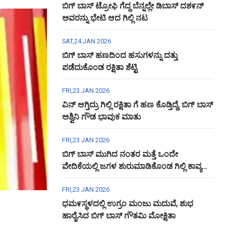
ಬಿಗ್ ಬಾಸ್ ಟ್ರೋಫಿ ಗೆದ್ದ ಬೆನ್ನಲ್ಲೇ ಡಿಬಾಸ್ ದಶ೯ನ್
ಅವರನ್ನು ಭೇಟಿ ಆದ ಗಿಲ್ಲಿ ನಟ
SAT,24 JAN 2026
ಬಿಗ್ ಬಾಸ್ ಹಣದಿಂದ ಹಸುಗಳನ್ನು ದತ್ತು
ಪಡೆದುಕೊಂಡ ರಕ್ಷಿತಾ ಶೆಟ್ಟಿ
FRI,23 JAN 2026
ವಿನ್ ಆಗ್ತಿದ್ರು ಗಿಲ್ಲಿ ರಕ್ಷಿತಾ ಗೆ ಹಣ ಕೊಡ್ತಿದ್ದೆ, ಬಿಗ್ ಬಾಸ್
ಅಶ್ವಿನಿ ಗೌಡ ಭಾವುಕ ಮಾತು
FRI,23 JAN 2026
ಬಿಗ್ ಬಾಸ್ ಮುಗಿದ ನಂತರ ಮತ್ತೆ ಒಂದೇ
ವೇದಿಕೆಯಲ್ಲಿ ಜಗಳ ಶುರುಮಾಡಿಕೊಂಡ ಗಿಲ್ಲಿ ಕಾವ್ಯ
ಅಶ್ವಿನಿ ಗೌಡ
FRI,23 JAN 2026
ಧಮ೯ಸ್ಥಳದಲ್ಲಿ ಉಗ್ರಂ ಮಂಜು ಮದುವೆ, ಶುಭ
ಹಾರೈಸಿದ ಬಿಗ್ ಬಾಸ್ ಗೌತಮಿ ಮೋಕ್ಷಿತಾ