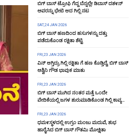
ಬಿಗ್ ಬಾಸ್ ಟ್ರೋಫಿ ಗೆದ್ದ ಬೆನ್ನಲ್ಲೇ ಡಿಬಾಸ್ ದಶ೯ನ್
ಅವರನ್ನು ಭೇಟಿ ಆದ ಗಿಲ್ಲಿ ನಟ
SAT,24 JAN 2026
ಬಿಗ್ ಬಾಸ್ ಹಣದಿಂದ ಹಸುಗಳನ್ನು ದತ್ತು
ಪಡೆದುಕೊಂಡ ರಕ್ಷಿತಾ ಶೆಟ್ಟಿ
FRI,23 JAN 2026
ವಿನ್ ಆಗ್ತಿದ್ರು ಗಿಲ್ಲಿ ರಕ್ಷಿತಾ ಗೆ ಹಣ ಕೊಡ್ತಿದ್ದೆ, ಬಿಗ್ ಬಾಸ್
ಅಶ್ವಿನಿ ಗೌಡ ಭಾವುಕ ಮಾತು
FRI,23 JAN 2026
ಬಿಗ್ ಬಾಸ್ ಮುಗಿದ ನಂತರ ಮತ್ತೆ ಒಂದೇ
ವೇದಿಕೆಯಲ್ಲಿ ಜಗಳ ಶುರುಮಾಡಿಕೊಂಡ ಗಿಲ್ಲಿ ಕಾವ್ಯ
ಅಶ್ವಿನಿ ಗೌಡ
FRI,23 JAN 2026
ಧಮ೯ಸ್ಥಳದಲ್ಲಿ ಉಗ್ರಂ ಮಂಜು ಮದುವೆ, ಶುಭ
ಹಾರೈಸಿದ ಬಿಗ್ ಬಾಸ್ ಗೌತಮಿ ಮೋಕ್ಷಿತಾ