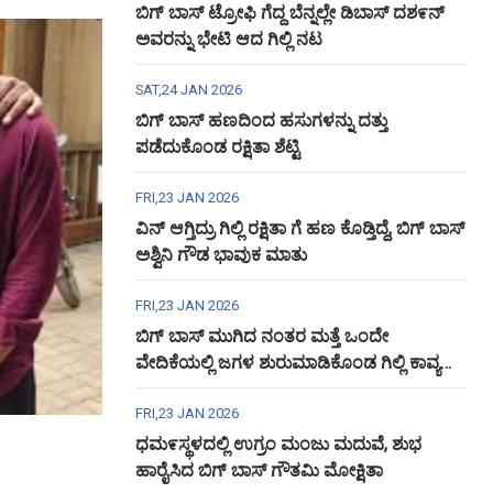
ಬಿಗ್ ಬಾಸ್ ಟ್ರೋಫಿ ಗೆದ್ದ ಬೆನ್ನಲ್ಲೇ ಡಿಬಾಸ್ ದಶ೯ನ್
ಅವರನ್ನು ಭೇಟಿ ಆದ ಗಿಲ್ಲಿ ನಟ
SAT,24 JAN 2026
ಬಿಗ್ ಬಾಸ್ ಹಣದಿಂದ ಹಸುಗಳನ್ನು ದತ್ತು
ಪಡೆದುಕೊಂಡ ರಕ್ಷಿತಾ ಶೆಟ್ಟಿ
FRI,23 JAN 2026
ವಿನ್ ಆಗ್ತಿದ್ರು ಗಿಲ್ಲಿ ರಕ್ಷಿತಾ ಗೆ ಹಣ ಕೊಡ್ತಿದ್ದೆ, ಬಿಗ್ ಬಾಸ್
ಅಶ್ವಿನಿ ಗೌಡ ಭಾವುಕ ಮಾತು
FRI,23 JAN 2026
ಬಿಗ್ ಬಾಸ್ ಮುಗಿದ ನಂತರ ಮತ್ತೆ ಒಂದೇ
ವೇದಿಕೆಯಲ್ಲಿ ಜಗಳ ಶುರುಮಾಡಿಕೊಂಡ ಗಿಲ್ಲಿ ಕಾವ್ಯ
ಅಶ್ವಿನಿ ಗೌಡ
FRI,23 JAN 2026
ಧಮ೯ಸ್ಥಳದಲ್ಲಿ ಉಗ್ರಂ ಮಂಜು ಮದುವೆ, ಶುಭ
ಹಾರೈಸಿದ ಬಿಗ್ ಬಾಸ್ ಗೌತಮಿ ಮೋಕ್ಷಿತಾ