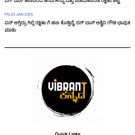
ಬಿಗ್ ಬಾಸ್ ಹಣದಿಂದ ಹಸುಗಳನ್ನು ದತ್ತು ಪಡೆದುಕೊಂಡ ರಕ್ಷಿತಾ ಶೆಟ್ಟಿ
FRI,23 JAN 2026
ವಿನ್ ಆಗ್ತಿದ್ರು ಗಿಲ್ಲಿ ರಕ್ಷಿತಾ ಗೆ ಹಣ ಕೊಡ್ತಿದ್ದೆ, ಬಿಗ್ ಬಾಸ್ ಅಶ್ವಿನಿ ಗೌಡ ಭಾವುಕ
ಮಾತು
Quick Links