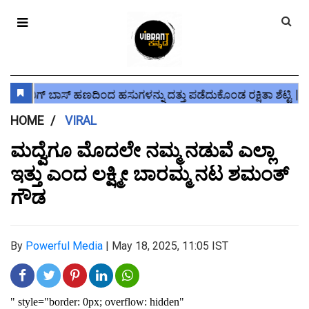
HOME
VIRAL
ಮದ್ವೆಗೂ ಮೊದಲೇ ನಮ್ಮ ನಡುವೆ ಎಲ್ಲಾ
ಇತ್ತು ಎಂದ ಲಕ್ಷ್ಮೀ ಬಾರಮ್ಮ ನಟ ಶಮಂತ್
ಗೌಡ
By
Powerful Media
|
May 18, 2025, 11:05 IST