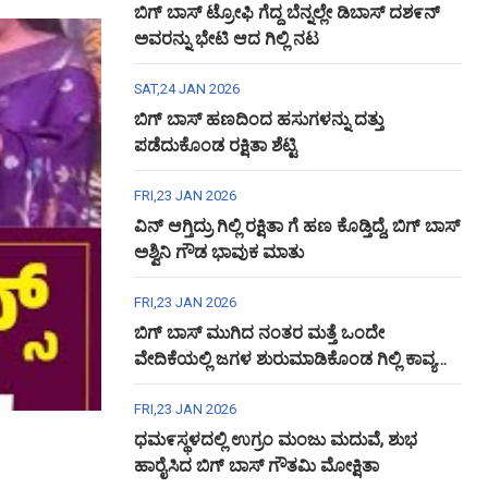
ಬಿಗ್ ಬಾಸ್ ಟ್ರೋಫಿ ಗೆದ್ದ ಬೆನ್ನಲ್ಲೇ ಡಿಬಾಸ್ ದಶ೯ನ್
ಅವರನ್ನು ಭೇಟಿ ಆದ ಗಿಲ್ಲಿ ನಟ
SAT,24 JAN 2026
ಬಿಗ್ ಬಾಸ್ ಹಣದಿಂದ ಹಸುಗಳನ್ನು ದತ್ತು
ಪಡೆದುಕೊಂಡ ರಕ್ಷಿತಾ ಶೆಟ್ಟಿ
FRI,23 JAN 2026
ವಿನ್ ಆಗ್ತಿದ್ರು ಗಿಲ್ಲಿ ರಕ್ಷಿತಾ ಗೆ ಹಣ ಕೊಡ್ತಿದ್ದೆ, ಬಿಗ್ ಬಾಸ್
ಅಶ್ವಿನಿ ಗೌಡ ಭಾವುಕ ಮಾತು
FRI,23 JAN 2026
ಬಿಗ್ ಬಾಸ್ ಮುಗಿದ ನಂತರ ಮತ್ತೆ ಒಂದೇ
ವೇದಿಕೆಯಲ್ಲಿ ಜಗಳ ಶುರುಮಾಡಿಕೊಂಡ ಗಿಲ್ಲಿ ಕಾವ್ಯ
ಅಶ್ವಿನಿ ಗೌಡ
FRI,23 JAN 2026
ಧಮ೯ಸ್ಥಳದಲ್ಲಿ ಉಗ್ರಂ ಮಂಜು ಮದುವೆ, ಶುಭ
ಹಾರೈಸಿದ ಬಿಗ್ ಬಾಸ್ ಗೌತಮಿ ಮೋಕ್ಷಿತಾ