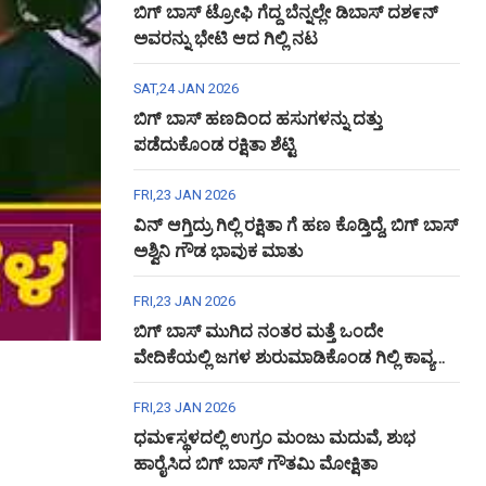
ಬಿಗ್ ಬಾಸ್ ಟ್ರೋಫಿ ಗೆದ್ದ ಬೆನ್ನಲ್ಲೇ ಡಿಬಾಸ್ ದಶ೯ನ್
ಅವರನ್ನು ಭೇಟಿ ಆದ ಗಿಲ್ಲಿ ನಟ
SAT,24 JAN 2026
ಬಿಗ್ ಬಾಸ್ ಹಣದಿಂದ ಹಸುಗಳನ್ನು ದತ್ತು
ಪಡೆದುಕೊಂಡ ರಕ್ಷಿತಾ ಶೆಟ್ಟಿ
FRI,23 JAN 2026
ವಿನ್ ಆಗ್ತಿದ್ರು ಗಿಲ್ಲಿ ರಕ್ಷಿತಾ ಗೆ ಹಣ ಕೊಡ್ತಿದ್ದೆ, ಬಿಗ್ ಬಾಸ್
ಅಶ್ವಿನಿ ಗೌಡ ಭಾವುಕ ಮಾತು
FRI,23 JAN 2026
ಬಿಗ್ ಬಾಸ್ ಮುಗಿದ ನಂತರ ಮತ್ತೆ ಒಂದೇ
ವೇದಿಕೆಯಲ್ಲಿ ಜಗಳ ಶುರುಮಾಡಿಕೊಂಡ ಗಿಲ್ಲಿ ಕಾವ್ಯ
ಅಶ್ವಿನಿ ಗೌಡ
FRI,23 JAN 2026
ಧಮ೯ಸ್ಥಳದಲ್ಲಿ ಉಗ್ರಂ ಮಂಜು ಮದುವೆ, ಶುಭ
ಹಾರೈಸಿದ ಬಿಗ್ ಬಾಸ್ ಗೌತಮಿ ಮೋಕ್ಷಿತಾ