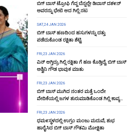
ಬಿಗ್ ಬಾಸ್ ಟ್ರೋಫಿ ಗೆದ್ದ ಬೆನ್ನಲ್ಲೇ ಡಿಬಾಸ್ ದಶ೯ನ್
ಅವರನ್ನು ಭೇಟಿ ಆದ ಗಿಲ್ಲಿ ನಟ
SAT,24 JAN 2026
ಬಿಗ್ ಬಾಸ್ ಹಣದಿಂದ ಹಸುಗಳನ್ನು ದತ್ತು
ಪಡೆದುಕೊಂಡ ರಕ್ಷಿತಾ ಶೆಟ್ಟಿ
FRI,23 JAN 2026
ವಿನ್ ಆಗ್ತಿದ್ರು ಗಿಲ್ಲಿ ರಕ್ಷಿತಾ ಗೆ ಹಣ ಕೊಡ್ತಿದ್ದೆ, ಬಿಗ್ ಬಾಸ್
ಅಶ್ವಿನಿ ಗೌಡ ಭಾವುಕ ಮಾತು
FRI,23 JAN 2026
ಬಿಗ್ ಬಾಸ್ ಮುಗಿದ ನಂತರ ಮತ್ತೆ ಒಂದೇ
ವೇದಿಕೆಯಲ್ಲಿ ಜಗಳ ಶುರುಮಾಡಿಕೊಂಡ ಗಿಲ್ಲಿ ಕಾವ್ಯ
ಅಶ್ವಿನಿ ಗೌಡ
FRI,23 JAN 2026
ಧಮ೯ಸ್ಥಳದಲ್ಲಿ ಉಗ್ರಂ ಮಂಜು ಮದುವೆ, ಶುಭ
ಹಾರೈಸಿದ ಬಿಗ್ ಬಾಸ್ ಗೌತಮಿ ಮೋಕ್ಷಿತಾ