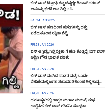
ಬಿಗ್ ಬಾಸ್ ಟ್ರೋಫಿ ಗೆದ್ದ ಬೆನ್ನಲ್ಲೇ ಡಿಬಾಸ್ ದಶ೯ನ್
ಅವರನ್ನು ಭೇಟಿ ಆದ ಗಿಲ್ಲಿ ನಟ
SAT,24 JAN 2026
ಬಿಗ್ ಬಾಸ್ ಹಣದಿಂದ ಹಸುಗಳನ್ನು ದತ್ತು
ಪಡೆದುಕೊಂಡ ರಕ್ಷಿತಾ ಶೆಟ್ಟಿ
FRI,23 JAN 2026
ವಿನ್ ಆಗ್ತಿದ್ರು ಗಿಲ್ಲಿ ರಕ್ಷಿತಾ ಗೆ ಹಣ ಕೊಡ್ತಿದ್ದೆ, ಬಿಗ್ ಬಾಸ್
ಅಶ್ವಿನಿ ಗೌಡ ಭಾವುಕ ಮಾತು
FRI,23 JAN 2026
ಬಿಗ್ ಬಾಸ್ ಮುಗಿದ ನಂತರ ಮತ್ತೆ ಒಂದೇ
ವೇದಿಕೆಯಲ್ಲಿ ಜಗಳ ಶುರುಮಾಡಿಕೊಂಡ ಗಿಲ್ಲಿ ಕಾವ್ಯ
ಅಶ್ವಿನಿ ಗೌಡ
FRI,23 JAN 2026
ಧಮ೯ಸ್ಥಳದಲ್ಲಿ ಉಗ್ರಂ ಮಂಜು ಮದುವೆ, ಶುಭ
ಹಾರೈಸಿದ ಬಿಗ್ ಬಾಸ್ ಗೌತಮಿ ಮೋಕ್ಷಿತಾ