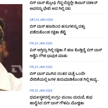
ಬಿಗ್ ಬಾಸ್ ಟ್ರೋಫಿ ಗೆದ್ದ ಬೆನ್ನಲ್ಲೇ ಡಿಬಾಸ್ ದಶ೯ನ್
ಅವರನ್ನು ಭೇಟಿ ಆದ ಗಿಲ್ಲಿ ನಟ
SAT,24 JAN 2026
ಬಿಗ್ ಬಾಸ್ ಹಣದಿಂದ ಹಸುಗಳನ್ನು ದತ್ತು
ಪಡೆದುಕೊಂಡ ರಕ್ಷಿತಾ ಶೆಟ್ಟಿ
FRI,23 JAN 2026
ವಿನ್ ಆಗ್ತಿದ್ರು ಗಿಲ್ಲಿ ರಕ್ಷಿತಾ ಗೆ ಹಣ ಕೊಡ್ತಿದ್ದೆ, ಬಿಗ್ ಬಾಸ್
ಅಶ್ವಿನಿ ಗೌಡ ಭಾವುಕ ಮಾತು
FRI,23 JAN 2026
ಬಿಗ್ ಬಾಸ್ ಮುಗಿದ ನಂತರ ಮತ್ತೆ ಒಂದೇ
ವೇದಿಕೆಯಲ್ಲಿ ಜಗಳ ಶುರುಮಾಡಿಕೊಂಡ ಗಿಲ್ಲಿ ಕಾವ್ಯ
ಅಶ್ವಿನಿ ಗೌಡ
FRI,23 JAN 2026
ಧಮ೯ಸ್ಥಳದಲ್ಲಿ ಉಗ್ರಂ ಮಂಜು ಮದುವೆ, ಶುಭ
ಹಾರೈಸಿದ ಬಿಗ್ ಬಾಸ್ ಗೌತಮಿ ಮೋಕ್ಷಿತಾ