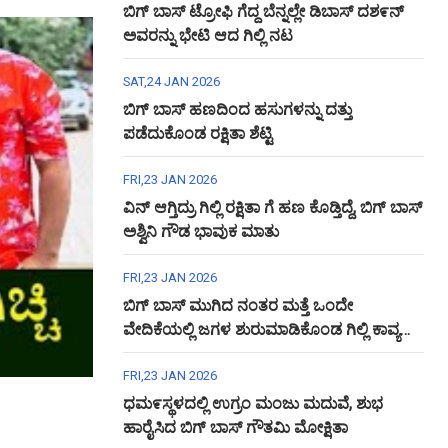
ಬಿಗ್ ಬಾಸ್ ಟ್ರೋಫಿ ಗೆದ್ದ ಬೆನ್ನಲ್ಲೇ ಡಿಬಾಸ್ ದಶ೯ನ್
ಅವರನ್ನು ಭೇಟಿ ಆದ ಗಿಲ್ಲಿ ನಟ
SAT,24 JAN 2026
ಬಿಗ್ ಬಾಸ್ ಹಣದಿಂದ ಹಸುಗಳನ್ನು ದತ್ತು
ಪಡೆದುಕೊಂಡ ರಕ್ಷಿತಾ ಶೆಟ್ಟಿ
FRI,23 JAN 2026
ವಿನ್ ಆಗ್ತಿದ್ರು ಗಿಲ್ಲಿ ರಕ್ಷಿತಾ ಗೆ ಹಣ ಕೊಡ್ತಿದ್ದೆ, ಬಿಗ್ ಬಾಸ್
ಅಶ್ವಿನಿ ಗೌಡ ಭಾವುಕ ಮಾತು
FRI,23 JAN 2026
ಬಿಗ್ ಬಾಸ್ ಮುಗಿದ ನಂತರ ಮತ್ತೆ ಒಂದೇ
ವೇದಿಕೆಯಲ್ಲಿ ಜಗಳ ಶುರುಮಾಡಿಕೊಂಡ ಗಿಲ್ಲಿ ಕಾವ್ಯ
ಅಶ್ವಿನಿ ಗೌಡ
FRI,23 JAN 2026
ಧಮ೯ಸ್ಥಳದಲ್ಲಿ ಉಗ್ರಂ ಮಂಜು ಮದುವೆ, ಶುಭ
ಹಾರೈಸಿದ ಬಿಗ್ ಬಾಸ್ ಗೌತಮಿ ಮೋಕ್ಷಿತಾ