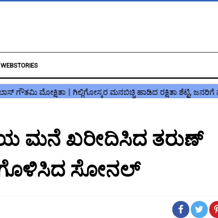
WEBSTORIES
ೆಯ ಮನೆ ಖರೀದಿಸಿದ ತರುಣ್
ಂಗೊಳಿಸಿದ ಸೋನಲ್