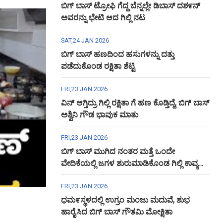
ಬಿಗ್ ಬಾಸ್ ಟ್ರೋಫಿ ಗೆದ್ದ ಬೆನ್ನಲ್ಲೇ ಡಿಬಾಸ್ ದಶ೯ನ್
ಅವರನ್ನು ಭೇಟಿ ಆದ ಗಿಲ್ಲಿ ನಟ
SAT,24 JAN 2026
ಬಿಗ್ ಬಾಸ್ ಹಣದಿಂದ ಹಸುಗಳನ್ನು ದತ್ತು
ಪಡೆದುಕೊಂಡ ರಕ್ಷಿತಾ ಶೆಟ್ಟಿ
FRI,23 JAN 2026
ವಿನ್ ಆಗ್ತಿದ್ರು ಗಿಲ್ಲಿ ರಕ್ಷಿತಾ ಗೆ ಹಣ ಕೊಡ್ತಿದ್ದೆ, ಬಿಗ್ ಬಾಸ್
ಅಶ್ವಿನಿ ಗೌಡ ಭಾವುಕ ಮಾತು
FRI,23 JAN 2026
ಬಿಗ್ ಬಾಸ್ ಮುಗಿದ ನಂತರ ಮತ್ತೆ ಒಂದೇ
ವೇದಿಕೆಯಲ್ಲಿ ಜಗಳ ಶುರುಮಾಡಿಕೊಂಡ ಗಿಲ್ಲಿ ಕಾವ್ಯ
ಅಶ್ವಿನಿ ಗೌಡ
FRI,23 JAN 2026
ಧಮ೯ಸ್ಥಳದಲ್ಲಿ ಉಗ್ರಂ ಮಂಜು ಮದುವೆ, ಶುಭ
ಹಾರೈಸಿದ ಬಿಗ್ ಬಾಸ್ ಗೌತಮಿ ಮೋಕ್ಷಿತಾ