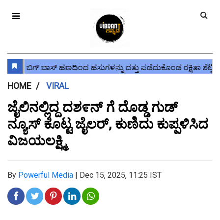
HOME
VIRAL
ಜೈಲಿನಲ್ಲಿದ್ದ ದಶ೯ನ್ ಗೆ ದೊಡ್ಡ ಗುಡ್
ನ್ಯೂಸ್ ಕೊಟ್ಟ ಜೈಲರ್, ಕುಣಿದು ಕುಪ್ಪಳಿಸಿದ
ವಿಜಯಲಕ್ಷ್ಮಿ
By
Powerful Media
|
Dec 15, 2025, 11:25 IST