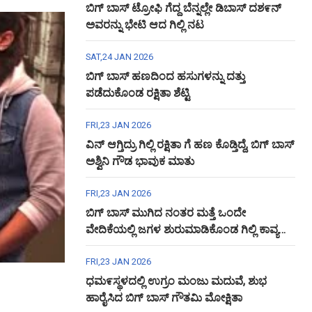
ಬಿಗ್ ಬಾಸ್ ಟ್ರೋಫಿ ಗೆದ್ದ ಬೆನ್ನಲ್ಲೇ ಡಿಬಾಸ್ ದಶ೯ನ್
ಅವರನ್ನು ಭೇಟಿ ಆದ ಗಿಲ್ಲಿ ನಟ
SAT,24 JAN 2026
ಬಿಗ್ ಬಾಸ್ ಹಣದಿಂದ ಹಸುಗಳನ್ನು ದತ್ತು
ಪಡೆದುಕೊಂಡ ರಕ್ಷಿತಾ ಶೆಟ್ಟಿ
FRI,23 JAN 2026
ವಿನ್ ಆಗ್ತಿದ್ರು ಗಿಲ್ಲಿ ರಕ್ಷಿತಾ ಗೆ ಹಣ ಕೊಡ್ತಿದ್ದೆ, ಬಿಗ್ ಬಾಸ್
ಅಶ್ವಿನಿ ಗೌಡ ಭಾವುಕ ಮಾತು
FRI,23 JAN 2026
ಬಿಗ್ ಬಾಸ್ ಮುಗಿದ ನಂತರ ಮತ್ತೆ ಒಂದೇ
ವೇದಿಕೆಯಲ್ಲಿ ಜಗಳ ಶುರುಮಾಡಿಕೊಂಡ ಗಿಲ್ಲಿ ಕಾವ್ಯ
ಅಶ್ವಿನಿ ಗೌಡ
FRI,23 JAN 2026
ಧಮ೯ಸ್ಥಳದಲ್ಲಿ ಉಗ್ರಂ ಮಂಜು ಮದುವೆ, ಶುಭ
ಹಾರೈಸಿದ ಬಿಗ್ ಬಾಸ್ ಗೌತಮಿ ಮೋಕ್ಷಿತಾ